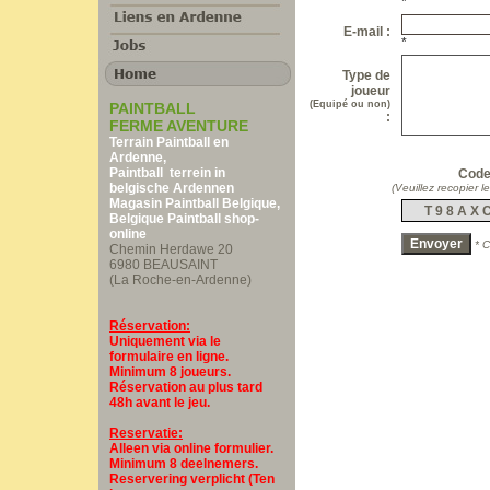
*
E-mail :
*
Type de
joueur
(Equipé ou non)
PAINTBALL
:
FERME AVENTURE
Terrain Paintball en
Ardenne,
Paintball terrein in
Code 
belgische Ardennen
(Veuillez recopier 
Magasin Paintball Belgique,
T 9 8 A X 
Belgique Paintball shop-
online
* 
Chemin Herdawe 20
6980 BEAUSAINT
(La Roche-en-Ardenne)
Réservation:
Uniquement via le
formulaire en ligne.
Minimum 8 joueurs.
Réservation au plus tard
48h avant le jeu.
Reservatie:
Alleen via online formulier.
Minimum 8 deelnemers.
Reservering verplicht (Ten