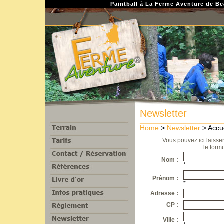
Paintball à La Ferme Aventure de B
Newsletter
__________________________________________
Home
>
Newsletter
> Accue
Vous pouvez ici laiss
le form
Nom
:
*
Prénom
:
*
Adresse :
CP
:
Ville :