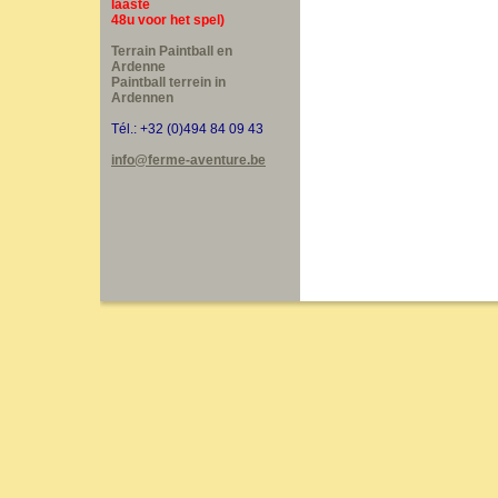
laaste
48u voor het spel)
Terrain Paintball en
Ardenne
Paintball terrein in
Ardennen
Tél.: +32 (0)494 84 09 43
info@ferme-aventure.be